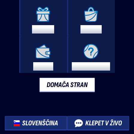
PROMOCIJE
TRGOVINA
BLAGAJNA
CENTER ZA POMOČ
DOMAČA STRAN
SLOVENŠČINA
KLEPET V ŽIVO