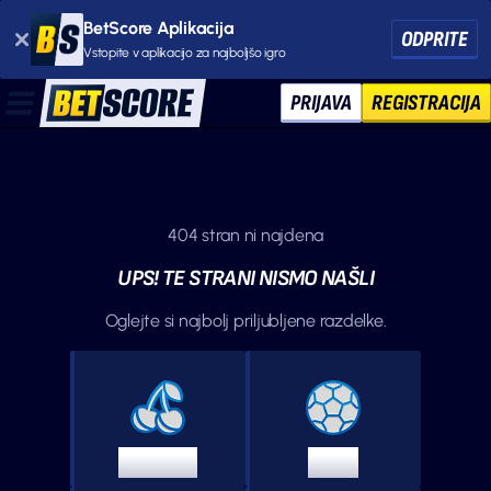
BetScore Aplikacija
ODPRITE
Vstopite v aplikacijo za najboljšo igro
PRIJAVA
REGISTRACIJA
404 stran ni najdena
UPS! TE STRANI NISMO NAŠLI
Oglejte si najbolj priljubljene razdelke.
IGRALNICA
ŠPORT