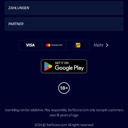
ZAHLUNGEN
PARTNER
Mehr
Gambling can be addictive. Play responsibly. BetScore.com only accepts customers
over 18 years of age.
2026 © BetScore.com All rights reserved.