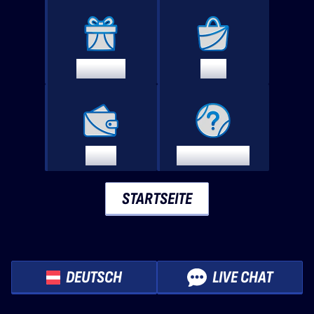
AKTIONEN
SHOP
KASSE
HILFEZENTRUM
STARTSEITE
DEUTSCH
LIVE CHAT